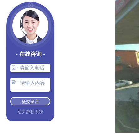
- 在线咨询 -
：
：
提交留言
动力鹊桥系统