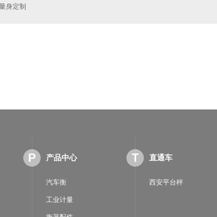
量身定制
称重系统
西安工业计量衡器
P
T
产品中心
直通车
汽车衡
西安平台秤
工业计量
衡器配件