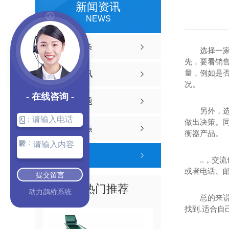
新闻资讯
NEWS
公司头条
选择一
先，要看销
量，例如是
行业资讯
况。
- 在线咨询 -
常见问题
另外，
：
做出决策。
时事聚焦
衡器产品。
：
其他
..，
或者电话、
提交留言
热门推荐
动力鹊桥系统
总的来
找到.适合